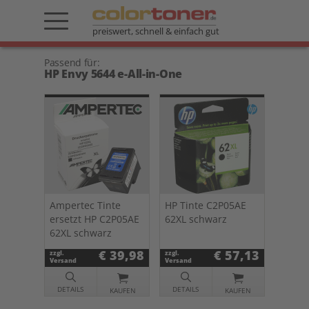
preiswert, schnell & einfach gut
Passend für:
HP Envy 5644 e-All-in-One
Ampertec Tinte
HP Tinte C2P05AE
ersetzt HP C2P05AE
62XL schwarz
62XL schwarz
€ 39,98
€ 57,13
zzgl.
zzgl.
Versand
Versand
DETAILS
DETAILS
KAUFEN
KAUFEN