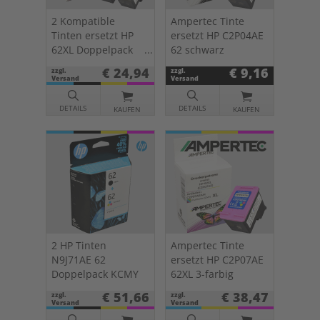
2 Kompatible
Ampertec Tinte
Tinten ersetzt HP
ersetzt HP C2P04AE
62XL Doppelpack
62 schwarz
KCMY
€ 24,94
€ 9,16
zzgl.
zzgl.
Versand
Versand
DETAILS
DETAILS
KAUFEN
KAUFEN
2 HP Tinten
Ampertec Tinte
N9J71AE 62
ersetzt HP C2P07AE
Doppelpack KCMY
62XL 3-farbig
€ 51,66
€ 38,47
zzgl.
zzgl.
Versand
Versand