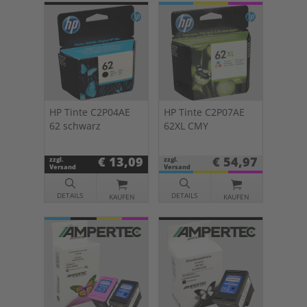
HP Tinte C2P04AE
HP Tinte C2P07AE
62 schwarz
62XL CMY
€ 13,09
€ 54,97
zzgl.
zzgl.
Versand
Versand
DETAILS
DETAILS
KAUFEN
KAUFEN