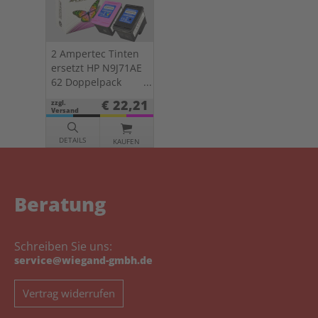
2 Ampertec Tinten
ersetzt HP N9J71AE
62 Doppelpack
KCMY
€ 22,21
zzgl.
Versand
DETAILS
KAUFEN
Beratung
Schreiben Sie uns:
service@wiegand-gmbh.de
Vertrag widerrufen