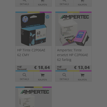
DETAILS
DETAILS
KAUFEN
KAUFEN
HP Tinte C2P06AE
Ampertec Tinte
62 CMY
ersetzt HP C2P06AE
62 farbig
€ 18,64
€ 13,04
zzgl.
zzgl.
Versand
Versand
DETAILS
DETAILS
KAUFEN
KAUFEN