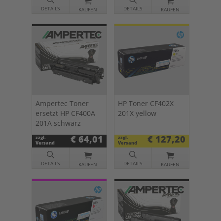
DETAILS
DETAILS
KAUFEN
KAUFEN
Ampertec Toner
HP Toner CF402X
ersetzt HP CF400A
201X yellow
201A schwarz
€ 64,01
€ 127,20
zzgl.
zzgl.
Versand
Versand
DETAILS
DETAILS
KAUFEN
KAUFEN