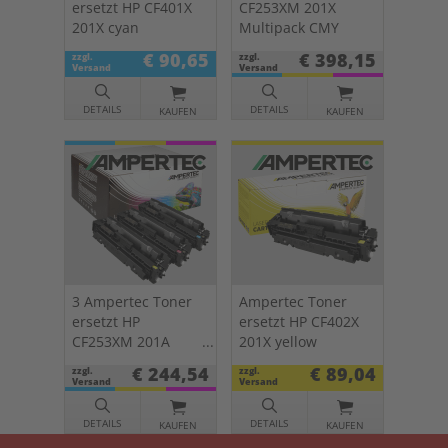
ersetzt HP CF401X
CF253XM 201X
201X cyan
Multipack CMY
€ 90,65
€ 398,15
zzgl.
zzgl.
Versand
Versand
DETAILS
DETAILS
KAUFEN
KAUFEN
3 Ampertec Toner
Ampertec Toner
ersetzt HP
ersetzt HP CF402X
CF253XM 201A
201X yellow
Multipack CMY
€ 244,54
€ 89,04
zzgl.
zzgl.
Versand
Versand
DETAILS
DETAILS
KAUFEN
KAUFEN