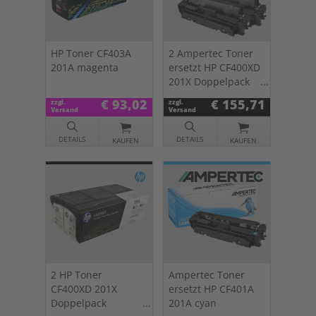
HP Toner CF403A
2 Ampertec Toner
201A magenta
ersetzt HP CF400XD
201X Doppelpack
schwarz
€ 93,02
€ 155,71
zzgl.
zzgl.
Versand
Versand
DETAILS
DETAILS
KAUFEN
KAUFEN
2 HP Toner
Ampertec Toner
CF400XD 201X
ersetzt HP CF401A
Doppelpack
201A cyan