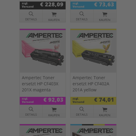
schwarz
€ 228,09
€ 73,63
zzgl.
zzgl.
Versand
Versand
DETAILS
DETAILS
KAUFEN
KAUFEN
Ampertec Toner
Ampertec Toner
ersetzt HP CF403X
ersetzt HP CF402A
201X magenta
201A yellow
€ 92,03
€ 74,01
zzgl.
zzgl.
Versand
Versand
DETAILS
DETAILS
KAUFEN
KAUFEN