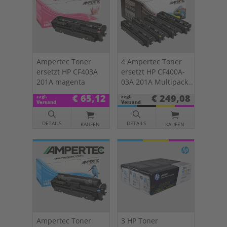
Ampertec Toner
4 Ampertec Toner
ersetzt HP CF403A
ersetzt HP CF400A-
201A magenta
03A 201A Multipack
KCMY
€ 65,12
€ 249,08
zzgl.
zzgl.
Versand
Versand
DETAILS
DETAILS
KAUFEN
KAUFEN
Ampertec Toner
3 HP Toner