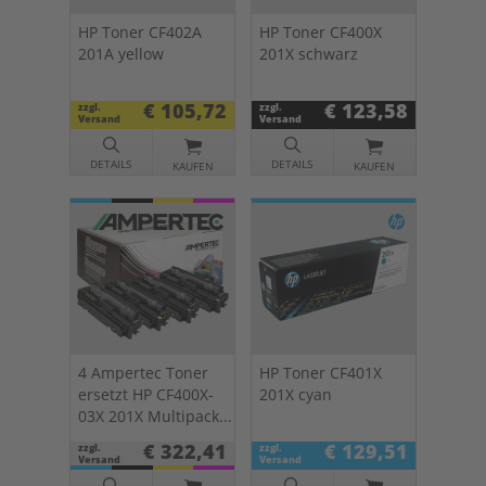
HP Toner CF402A
HP Toner CF400X
201A yellow
201X schwarz
€ 105,72
€ 123,58
zzgl.
zzgl.
Versand
Versand
DETAILS
DETAILS
KAUFEN
KAUFEN
4 Ampertec Toner
HP Toner CF401X
ersetzt HP CF400X-
201X cyan
03X 201X Multipack
KCMY
€ 322,41
€ 129,51
zzgl.
zzgl.
Versand
Versand