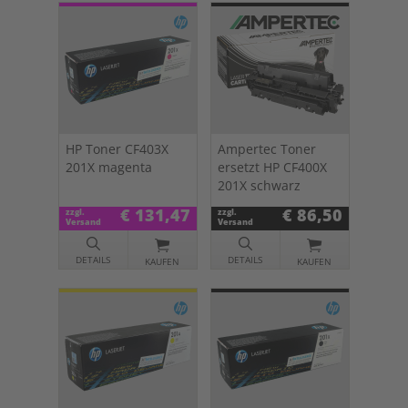
HP Toner CF403X
Ampertec Toner
201X magenta
ersetzt HP CF400X
201X schwarz
€ 131,47
€ 86,50
zzgl.
zzgl.
Versand
Versand
DETAILS
DETAILS
KAUFEN
KAUFEN