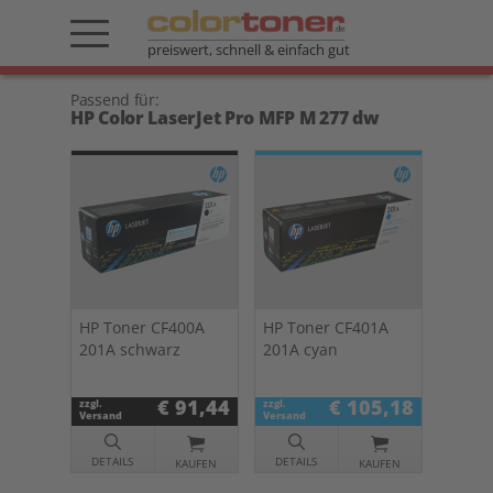
preiswert, schnell & einfach gut
Passend für:
HP Color LaserJet Pro MFP M 277 dw
HP Toner CF400A
HP Toner CF401A
201A schwarz
201A cyan
€ 91,44
€ 105,18
zzgl.
zzgl.
Versand
Versand
DETAILS
DETAILS
KAUFEN
KAUFEN