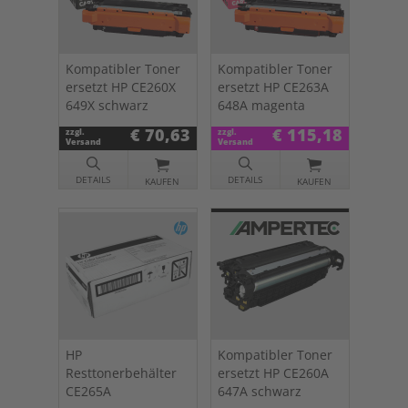
Kompatibler Toner
Kompatibler Toner
ersetzt HP CE260X
ersetzt HP CE263A
649X schwarz
648A magenta
€ 70,63
€ 115,18
zzgl.
zzgl.
Versand
Versand
DETAILS
DETAILS
KAUFEN
KAUFEN
HP
Kompatibler Toner
Resttonerbehälter
ersetzt HP CE260A
CE265A
647A schwarz