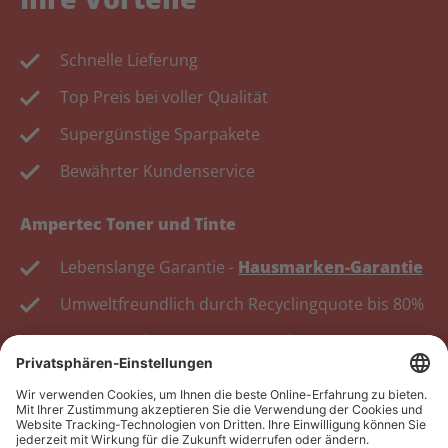
Schnelle Lieferung
Top Preis bei voller Qualität
Supergünstige Sparpakete
Bewährter Kundenservice
Ampertec Toner und Tinte
Lebenslange Garantie -
Hausmarken-Garantie
Umweltfreundlich durch Recyclingquote bis 80%
Kosten senken, Ressourcen schonen.