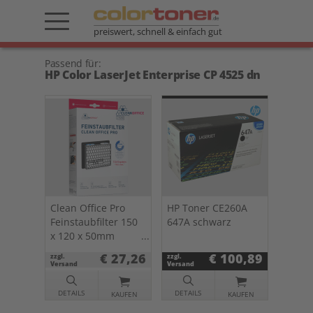
preiswert, schnell & einfach gut
Passend für:
HP Color LaserJet Enterprise CP 4525 dn
Clean Office Pro
HP Toner CE260A
Feinstaubfilter 150
647A schwarz
x 120 x 50mm
Doppelpack f.
€ 27,26
€ 100,89
zzgl.
zzgl.
Drucker u. Kopierer
Versand
Versand
DETAILS
DETAILS
KAUFEN
KAUFEN