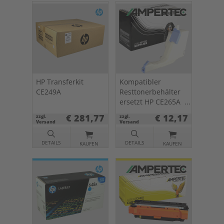
HP Transferkit
Kompatibler
CE249A
Resttonerbehälter
ersetzt HP CE265A
648A
€ 281,77
€ 12,17
zzgl.
zzgl.
Versand
Versand
DETAILS
DETAILS
KAUFEN
KAUFEN