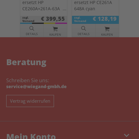
ersetzt HP
ersetzt HP CE261A
CE260A+261A-63A
648A cyan
647A Multipack
€ 399,55
€ 128,19
zzgl.
zzgl.
KCMY
Versand
Versand
DETAILS
DETAILS
KAUFEN
KAUFEN
Beratung
Schreiben Sie uns:
service@wiegand-gmbh.de
Vertrag widerrufen
keyboard_arrow_down
Mein Konto