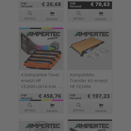
€ 26,68
€ 70,63
zzgl.
zzgl.
Versand
Versand
DETAILS
DETAILS
KAUFEN
KAUFEN
4 Kompatible Toner
Kompatibles
ersetzt HP
Transfer Kit ersetzt
CE260X+261A-63A
HP CE249A
649X 647A
€ 458,76
€ 197,23
zzgl.
zzgl.
Multipack KCMY
Versand
Versand
DETAILS
DETAILS
KAUFEN
KAUFEN