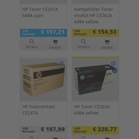
HP Toner CE261A
Kompatibler Toner
648A cyan
ersetzt HP CE262A
648A yellow
€ 197,21
€ 154,53
zzgl.
zzgl.
Versand
Versand
DETAILS
DETAILS
KAUFEN
KAUFEN
HP Fixiereinheit
HP Toner CE262A
CE247A
648A yellow
€ 197,99
€ 220,77
zzgl.
zzgl.
Versand
Versand