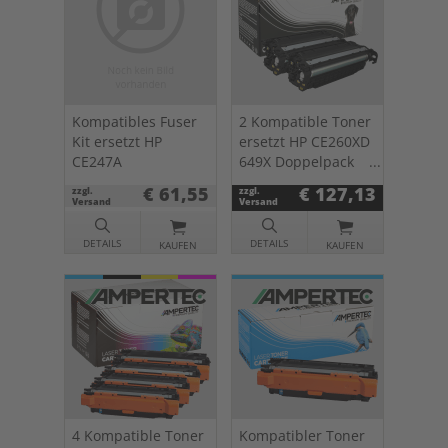
Kompatibles Fuser
2 Kompatible Toner
Kit ersetzt HP
ersetzt HP CE260XD
CE247A
649X Doppelpack
schwarz
€ 61,55
€ 127,13
zzgl.
zzgl.
Versand
Versand
DETAILS
DETAILS
KAUFEN
KAUFEN
4 Kompatible Toner
Kompatibler Toner