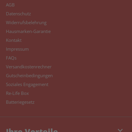
AGB
Datenschutz
Widerrufsbelehrung
Hausmarken-Garantie
Kontakt
Impressum
FAQs
Versandkostenrechner
Gutscheinbedingungen
Soziales Engagement
Re-Life Box
Batteriegesetz
keyboard_arrow_down
Ihre Vorteile