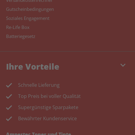
Versandkostenrechner
Gutscheinbedingungen
Soziales Engagement
Re-Life Box
Batteriegesetz
keyboard_arrow_down
Ihre Vorteile
Schnelle Lieferung
Top Preis bei voller Qualität
Supergünstige Sparpakete
Bewährter Kundenservice
Ampertec Toner und Tinte