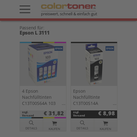
preiswert, schnell & einfach gut
Passend für:
Epson L 3111
4 Epson
Epson
Nachfülltinten
Nachfülltinte
C13T00S64A 103
C13T00S14A
Multipack KCMY
schwarz 103
€ 31,82
€ 8,98
zzgl.
zzgl.
Versand
Versand
DETAILS
DETAILS
KAUFEN
KAUFEN