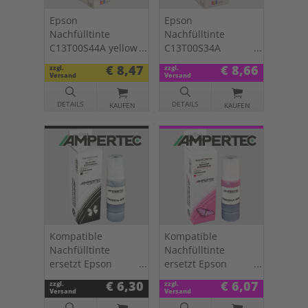
Epson
Epson
Nachfülltinte
Nachfülltinte
C13T00S44A yellow
C13T00S34A
103
magenta 103
€ 8,47
€ 8,66
zzgl.
zzgl.
Versand
Versand
DETAILS
DETAILS
KAUFEN
KAUFEN
Kompatible
Kompatible
Nachfülltinte
Nachfülltinte
ersetzt Epson
ersetzt Epson
C13T00S14A 103
C13T00S34A 103
€ 6,30
€ 6,07
zzgl.
zzgl.
schwarz
magenta
Versand
Versand