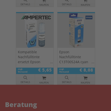
DETAILS
DETAILS
KAUFEN
KAUFEN
Kompatible
Epson
Nachfülltinte
Nachfülltinte
ersetzt Epson
C13T00S24A cyan
C13T00S24A 103
103
€ 5,65
€ 8,08
zzgl.
zzgl.
cyan
Versand
Versand
DETAILS
DETAILS
KAUFEN
KAUFEN
Beratung