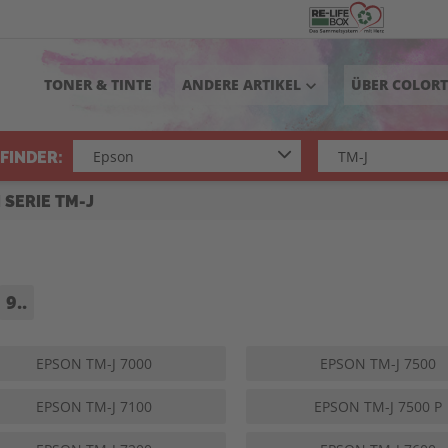
TONER & TINTE
ANDERE ARTIKEL
ÜBER COLOR
keyboard_arrow_down
FINDER:
 SERIE TM-J
9..
EPSON TM-J 7000
EPSON TM-J 7500
EPSON TM-J 7100
EPSON TM-J 7500 P