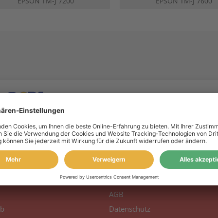
EPSON TM-J 7200
EPSON TM-J 7600
 Konto
Information
to
Über uns
AGB
b
Datenschutz