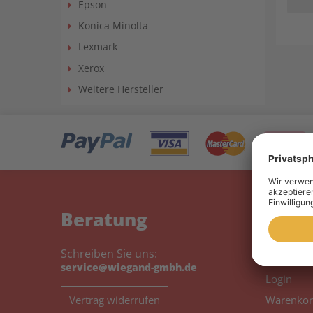
Epson
Konica Minolta
Lexmark
Xerox
Weitere Hersteller
Beratung
Mein
Schreiben Sie uns:
Mein Kon
service@wiegand-gmbh.de
Login
Vertrag widerrufen
Warenkor