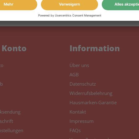
 Konto
Information
to
Über uns
AGB
b
Datenschutz
Widerrufsbelehrung
Hausmarken-Garantie
ksendung
Kontakt
schrift
Impressum
nstellungen
FAQs