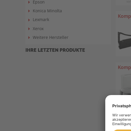
Epson
Konica Minolta
Kompa
Lexmark
Xerox
Weitere Hersteller
IHRE LETZTEN PRODUKTE
Kompa