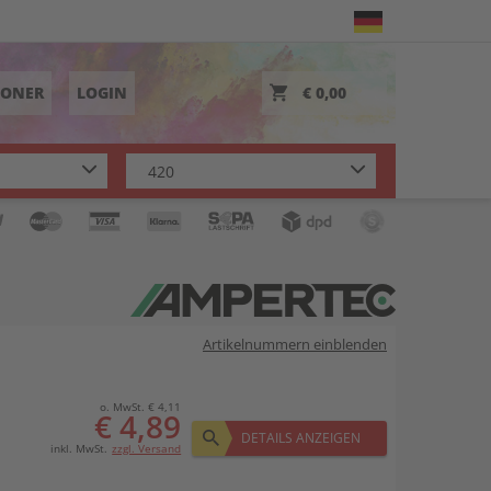
TONER
LOGIN
€ 0,00
Artikelnummern einblenden
o. MwSt. € 4,11
€ 4,89
DETAILS ANZEIGEN
inkl. MwSt.
zzgl. Versand