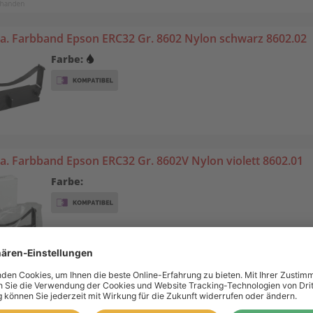
. Farbband Epson ERC32 Gr. 8602 Nylon schwarz 8602.02
Farbe:
. Farbband Epson ERC32 Gr. 8602V Nylon violett 8602.01
Farbe: