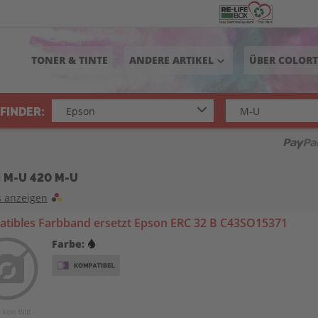
TONER & TINTE
ANDERE ARTIKEL
ÜBER COLOR
keyboard_arrow_down
FINDER:
 M-U 420 M-U
s anzeigen
tibles Farbband ersetzt Epson ERC 32 B C43SO15371
Farbe: