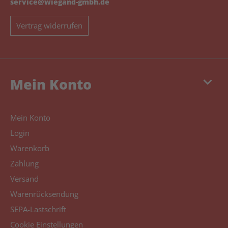
service@wiegand-gmbh.de
Vertrag widerrufen
keyboard_arrow_down
Mein Konto
Mein Konto
Login
Warenkorb
Zahlung
Versand
Warenrücksendung
SEPA-Lastschrift
Cookie Einstellungen