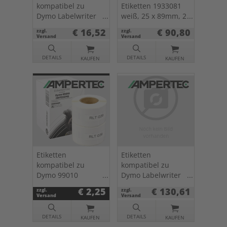
kompatibel zu
Etiketten 1933081
Dymo Labelwriter
weiß, 25 x 89mm, 2
99018 (S0722470)
x 350 St.
€ 16,52
€ 90,80
zzgl.
zzgl.
weiß, 38 x 190mm,
Versand
Versand
110 St.
DETAILS
DETAILS
KAUFEN
KAUFEN
Etiketten
Etiketten
kompatibel zu
kompatibel zu
Dymo 99010
Dymo Labelwriter
(S0722370) 89 x
13186 (S0722420)
€ 2,25
€ 130,61
zzgl.
zzgl.
28mm 2 x 130 St.
weiss, 54 x 101mm,
Versand
Versand
12 x 220 St.
DETAILS
DETAILS
KAUFEN
KAUFEN