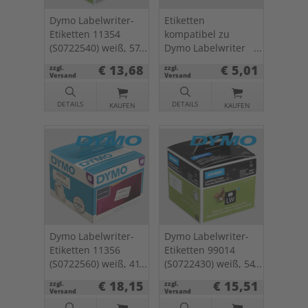
Dymo Labelwriter-
Etiketten
Etiketten 11354
kompatibel zu
(S0722540) weiß, 57
Dymo Labelwriter
x 32mm, 1000 St.
1983173 89 x
€ 13,68
€ 5,01
zzgl.
zzgl.
28mm 1 x 130
Versand
Versand
Stück
DETAILS
DETAILS
KAUFEN
KAUFEN
Dymo Labelwriter-
Dymo Labelwriter-
Etiketten 11356
Etiketten 99014
(S0722560) weiß, 41
(S0722430) weiß, 54
x 89mm, 300 St.
x 101mm, 220 St.
€ 18,15
€ 15,51
zzgl.
zzgl.
Versand
Versand