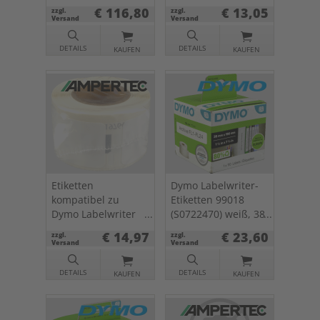
300 St.
x 50mm, 220 St.
€ 116,80
€ 13,05
zzgl.
zzgl.
Versand
Versand
DETAILS
DETAILS
KAUFEN
KAUFEN
Etiketten
Dymo Labelwriter-
kompatibel zu
Etiketten 99018
Dymo Labelwriter
(S0722470) weiß, 38
1976411 weiß 25 x
x 190mm, 110 St.
€ 14,97
€ 23,60
zzgl.
zzgl.
54mm 1 x 160 St.
Versand
Versand
DETAILS
DETAILS
KAUFEN
KAUFEN