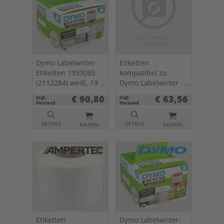
Dymo Labelwriter-
Etiketten
Etiketten 1933085
kompatibel zu
(2112284) weiß, 19
Dymo Labelwriter
x 64mm, 2 x 450 St.
1933081 weiß, 25 x
€ 90,80
€ 63,56
zzgl.
zzgl.
89mm, 2 x 350 St.
Versand
Versand
DETAILS
DETAILS
KAUFEN
KAUFEN
Etiketten
Dymo Labelwriter-