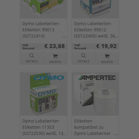
Dymo Labelwriter-
Dymo Labelwriter-
Etiketten 99013
Etiketten 99012
(S0722410)
(S0722400) weiß, 36
transparent, 36 x
x 89mm, 2 x 260 St.
€ 23,68
€ 19,92
zzgl.
zzgl.
89mm, 260 St.
Versand
Versand
DETAILS
DETAILS
KAUFEN
KAUFEN
Dymo Labelwriter-
Etiketten
Etiketten 11353
kompatibel zu
(S0722530) weiß, 13
Dymo Labelwriter