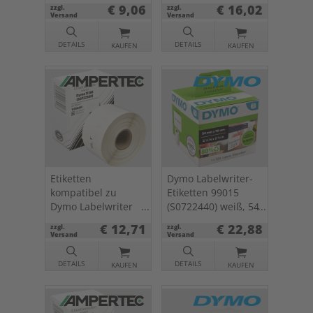
x 25mm, 1000 St.
99015 (S0722440)
€ 9,06
€ 16,02
zzgl.
zzgl.
weiß, 54 x 70mm,
Versand
Versand
320 St.
DETAILS
DETAILS
KAUFEN
KAUFEN
Etiketten
Dymo Labelwriter-
kompatibel zu
Etiketten 99015
Dymo Labelwriter
(S0722440) weiß, 54
11356 (S0722560)
x 70mm, 320 St.
€ 12,71
€ 22,88
zzgl.
zzgl.
weiß, 41 x 89mm,
Versand
Versand
300 St.
DETAILS
DETAILS
KAUFEN
KAUFEN