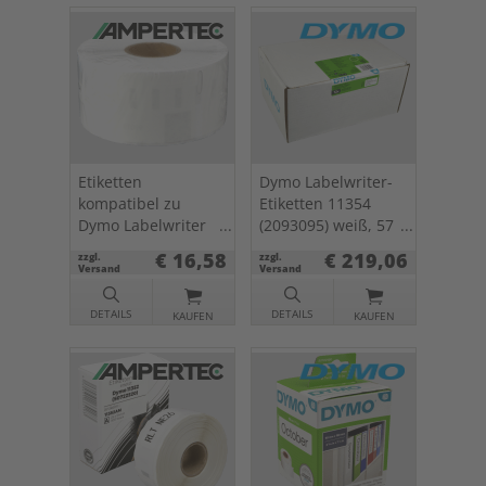
Etiketten
Dymo Labelwriter-
kompatibel zu
Etiketten 11354
Dymo Labelwriter
(2093095) weiß, 57
99013 (S0722410)
x 32mm, 12 x 1000
€ 16,58
€ 219,06
zzgl.
zzgl.
transparent, 36 x
St.
Versand
Versand
89mm, 2 x 260 St.
DETAILS
DETAILS
KAUFEN
KAUFEN