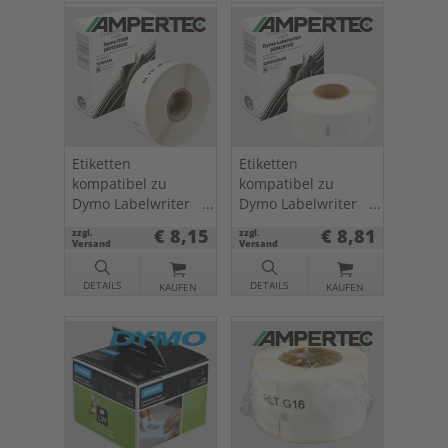
Etiketten
Etiketten
kompatibel zu
kompatibel zu
Dymo Labelwriter
Dymo Labelwriter
11355 (S0722550)
S0929120 weiß, 25
€ 8,15
€ 8,81
zzgl.
zzgl.
weiß, 19 x 51mm,
x 25mm, 750 St.
Versand
Versand
500 St.
DETAILS
DETAILS
KAUFEN
KAUFEN