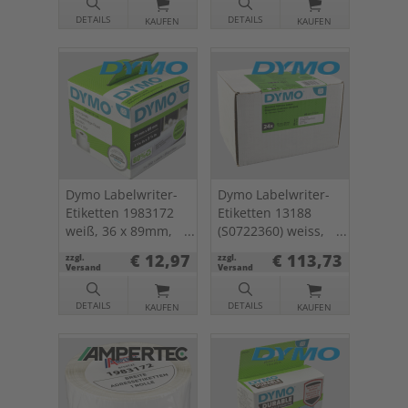
DETAILS
DETAILS
KAUFEN
KAUFEN
Dymo Labelwriter-
Dymo Labelwriter-
Etiketten 1983172
Etiketten 13188
weiß, 36 x 89mm,
(S0722360) weiss,
260 St.
28 x 89mm, 24 x
€ 12,97
€ 113,73
zzgl.
zzgl.
130 St.
Versand
Versand
DETAILS
DETAILS
KAUFEN
KAUFEN