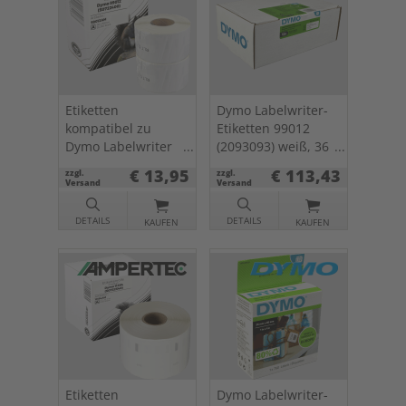
Etiketten
Dymo Labelwriter-
kompatibel zu
Etiketten 99012
Dymo Labelwriter
(2093093) weiß, 36
99012 (S0722400)
x 89mm, 12 x 260
€ 13,95
€ 113,43
zzgl.
zzgl.
weiß, 36 x 89mm, 2
St.
Versand
Versand
x 260 St.
DETAILS
DETAILS
KAUFEN
KAUFEN
Etiketten
Dymo Labelwriter-