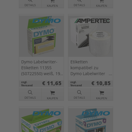
DETAILS
DETAILS
KAUFEN
KAUFEN
Dymo Labelwriter-
Etiketten
Etiketten 11355
kompatibel zu
(S0722550) weiß, 19
Dymo Labelwriter
x 51mm, 500 St.
99014 (S0722430)
€ 11,65
€ 10,85
zzgl.
zzgl.
weiß, 54 x 101mm,
Versand
Versand
220 St.
DETAILS
DETAILS
KAUFEN
KAUFEN