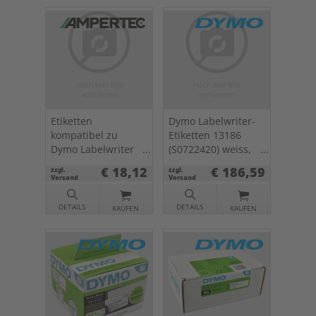
Etiketten
Dymo Labelwriter-
kompatibel zu
Etiketten 13186
Dymo Labelwriter
(S0722420) weiss,
99019 weiß 59 x
54 x 101mm, 12 x
€ 18,12
€ 186,59
zzgl.
zzgl.
190mm 1 x 110 St.
220 St.
Versand
Versand
DETAILS
DETAILS
KAUFEN
KAUFEN