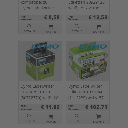
kompatibel zu
Etiketten S0929120
Dymo Labelwriter
weiß, 25 x 25mm,
11354 (S0722540)
750 St.
€ 9,58
€ 12,58
zzgl.
zzgl.
weiß, 57 x 32mm,
Versand
Versand
1000 St.
DETAILS
DETAILS
KAUFEN
KAUFEN
Dymo Labelwriter-
Dymo Labelwriter-
Etiketten 99010
Etiketten 1933084
(S0722370) weiß, 28
(2112289) weiß, 57
x 89mm, 2 x 130 St.
x 32mm, 800 St.
€ 11,02
€ 102,71
zzgl.
zzgl.
Versand
Versand
DETAILS
DETAILS
KAUFEN
KAUFEN