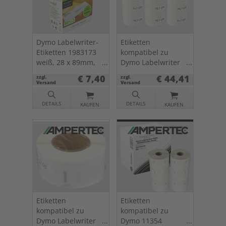
Dymo Labelwriter-
Etiketten
Etiketten 1983173
kompatibel zu
weiß, 28 x 89mm,
Dymo Labelwriter
130 St.
99010 (2093091) 89
€ 7,40
€ 44,41
zzgl.
zzgl.
x 28mm 12 x 130
Versand
Versand
St.
DETAILS
DETAILS
KAUFEN
KAUFEN
Etiketten
Etiketten
kompatibel zu
kompatibel zu
Dymo Labelwriter
Dymo 11354