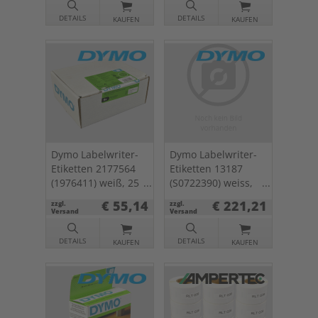
Stück
DETAILS
DETAILS
KAUFEN
KAUFEN
Dymo Labelwriter-
Dymo Labelwriter-
Etiketten 2177564
Etiketten 13187
(1976411) weiß, 25
(S0722390) weiss,
x 54mm, 6 x 500 St.
36 x 89mm, 24 x
€ 55,14
€ 221,21
zzgl.
zzgl.
260 St.
Versand
Versand
DETAILS
DETAILS
KAUFEN
KAUFEN