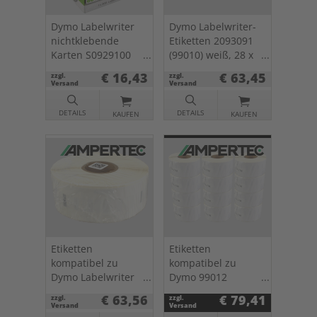
Dymo Labelwriter
Dymo Labelwriter-
nichtklebende
Etiketten 2093091
Karten S0929100
(99010) weiß, 28 x
weiß, 51 x 89mm,
89mm, 12 x 130 St.
€ 16,43
€ 63,45
zzgl.
zzgl.
300 St.
Versand
Versand
DETAILS
DETAILS
KAUFEN
KAUFEN
Etiketten
Etiketten
kompatibel zu
kompatibel zu
Dymo Labelwriter
Dymo 99012
1933085 (2112284)
(2093093) 89 x
€ 63,56
€ 79,41
zzgl.
zzgl.
19 x 64mm 1 x 450
36mm 12 x 260 St.
Versand
Versand