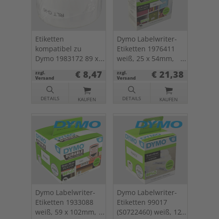
Etiketten
Dymo Labelwriter-
kompatibel zu
Etiketten 1976411
Dymo 1983172 89 x
weiß, 25 x 54mm,
36mm 1 x 260
160 St.
€ 8,47
€ 21,38
zzgl.
zzgl.
Stück
Versand
Versand
DETAILS
DETAILS
KAUFEN
KAUFEN
Dymo Labelwriter-
Dymo Labelwriter-
Etiketten 1933088
Etiketten 99017
weiß, 59 x 102mm,
(S0722460) weiß, 12