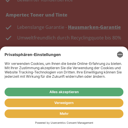
Ampertec Toner und Tinte
Lebenslange Garantie -
Hausmarken-Garantie
Umweltfreundlich durch Recyclingquote bis 80%
Kosten senken, Ressourcen schonen.
Wiederverkäufer:
Das Angebot unseres Web-Shops
richtet sich nicht an Wiederverkäufer. Wenn Sie
Wiederverkäufer sind, registrieren Sie sich bitte in
unserem Händler-Portal
www.tonerhersteller.de