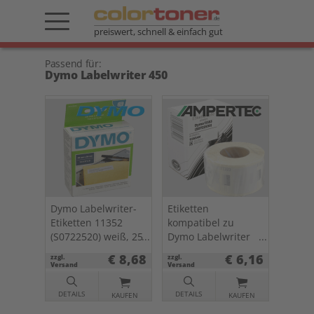
preiswert, schnell & einfach gut
Passend für:
Dymo Labelwriter 450
Dymo Labelwriter-
Etiketten
Etiketten 11352
kompatibel zu
(S0722520) weiß, 25
Dymo Labelwriter
x 54mm, 500 St.
11353 (S0722530)
€ 8,68
€ 6,16
zzgl.
zzgl.
weiß, 13 x 25mm,
Versand
Versand
1000 St.
DETAILS
DETAILS
KAUFEN
KAUFEN