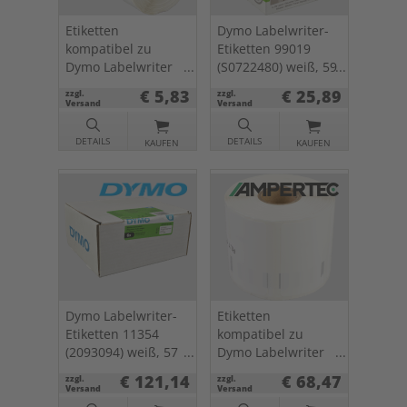
Etiketten
Dymo Labelwriter-
kompatibel zu
Etiketten 99019
Dymo Labelwriter
(S0722480) weiß, 59
11352 (S0722520)
x 190mm, 110 St.
€ 5,83
€ 25,89
zzgl.
zzgl.
weiß, 25 x 54mm,
Versand
Versand
500 St.
DETAILS
DETAILS
KAUFEN
KAUFEN
Dymo Labelwriter-
Etiketten
Etiketten 11354
kompatibel zu
(2093094) weiß, 57
Dymo Labelwriter
x 32mm, 6 x 1000
1933084 (2112289)
€ 121,14
€ 68,47
zzgl.
zzgl.
St.
57 x 32mm 1 x 800
Versand
Versand
Stück