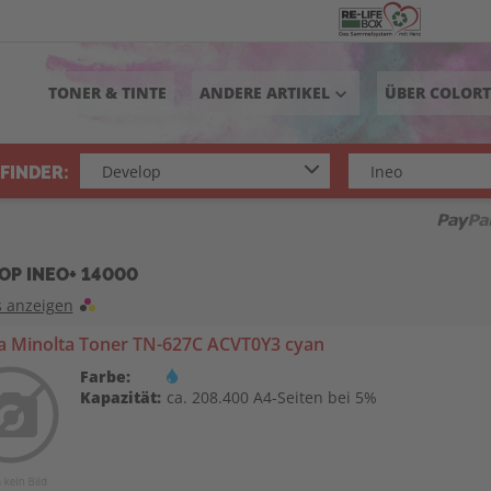
TONER & TINTE
ANDERE ARTIKEL
ÜBER COLOR
keyboard_arrow_down
FINDER:
OP INEO+ 14000
s anzeigen
a Minolta Toner TN-627C ACVT0Y3 cyan
Farbe:
Kapazität:
ca. 208.400 A4-Seiten bei 5%