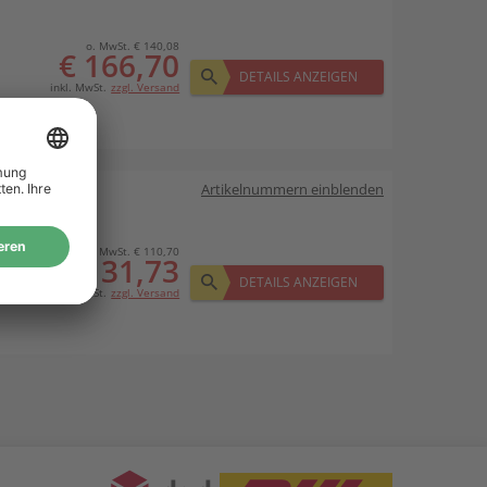
o. MwSt. € 140,08
€ 166,70
DETAILS ANZEIGEN
inkl. MwSt.
zzgl. Versand
Artikelnummern einblenden
o. MwSt. € 110,70
€ 131,73
DETAILS ANZEIGEN
inkl. MwSt.
zzgl. Versand