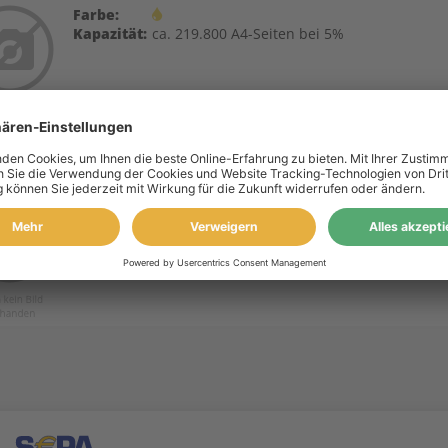
Farbe:
Kapazität:
ca. 219.800 A4-Seiten bei 5%
a Minolta Toner TN-627M ACVT0Y4 magenta
Farbe:
Kapazität:
ca. 180.600 A4-Seiten bei 5%