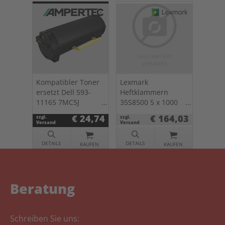
Kompatibler Toner
Lexmark
ersetzt Dell 593-
Heftklammern
11165 7MC5J
35S8500 5 x 1000
schwarz
St.
€ 24,74
€ 164,03
zzgl.
zzgl.
Versand
Versand
DETAILS
DETAILS
KAUFEN
KAUFEN
Beratung
Schreiben Sie uns: