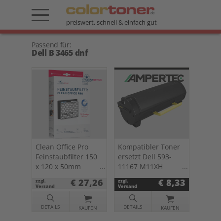
preiswert, schnell & einfach gut
Passend für:
Dell B 3465 dnf
Clean Office Pro
Kompatibler Toner
Feinstaubfilter 150
ersetzt Dell 593-
x 120 x 50mm
11167 M11XH
Doppelpack f.
schwarz
€ 27,26
€ 8,33
zzgl.
zzgl.
Drucker u. Kopierer
Versand
Versand
DETAILS
DETAILS
KAUFEN
KAUFEN