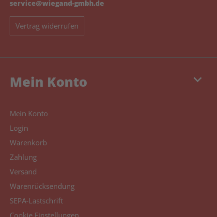
service@wiegand-gmbh.de
Vertrag widerrufen
keyboard_arrow_down
Mein Konto
Mein Konto
Login
Warenkorb
Zahlung
Versand
Warenrücksendung
SEPA-Lastschrift
Cookie Einstellungen