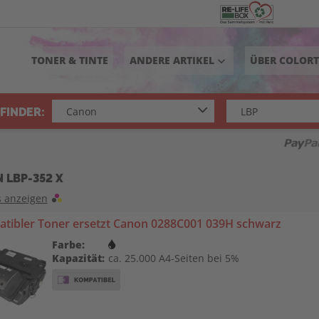
TONER & TINTE
ANDERE ARTIKEL
ÜBER COLOR
keyboard_arrow_down
FINDER:
 LBP-352 X
s anzeigen
tibler Toner ersetzt Canon 0288C001 039H schwarz
Farbe:
Kapazität:
ca. 25.000 A4-Seiten bei 5%