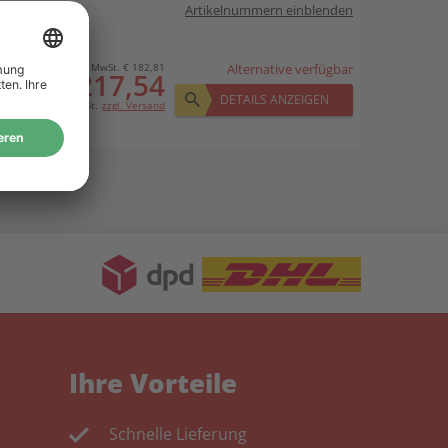
Artikelnummern einblenden
o. MwSt. € 182,81
Alternative verfügbar
€ 217,54
DETAILS ANZEIGEN
inkl. MwSt.
zzgl. Versand
Ihre Vorteile
Schnelle Lieferung