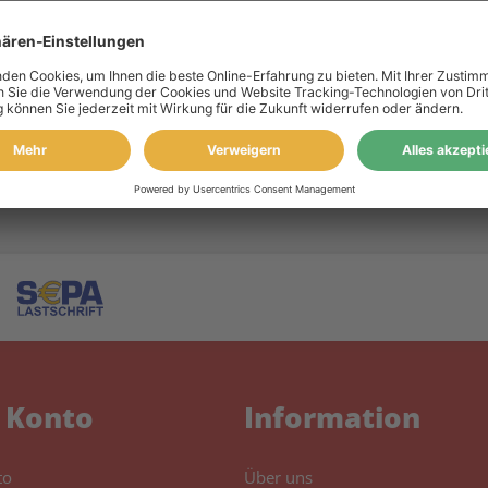
 Toner 0288C001 039H schwarz
Farbe:
Kapazität:
ca. 25.000 A4-Seiten bei 5%
 Konto
Information
to
Über uns