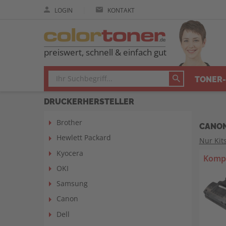
|
LOGIN
KONTAKT
preiswert, schnell & einfach gut
TONER-
DRUCKERHERSTELLER
Brother
CANON
Hewlett Packard
Nur Kit
Kyocera
Kompa
OKI
Samsung
Canon
Dell