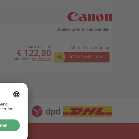
Artikelnummern einblenden
o. MwSt. € 103,19
Alternative verfügbar
€ 122,80
DETAILS ANZEIGEN
inkl. MwSt.
zzgl. Versand