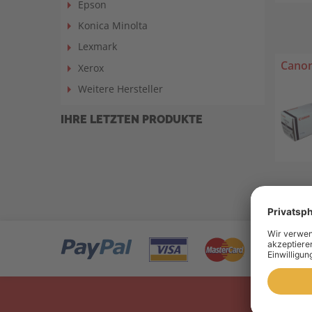
Epson
Konica Minolta
Lexmark
Canon
Xerox
Weitere Hersteller
IHRE LETZTEN PRODUKTE