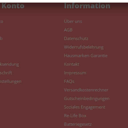
 Konto
Information
to
Über uns
AGB
b
Datenschutz
Widerrufsbelehrung
Hausmarken-Garantie
ksendung
Kontakt
schrift
Impressum
nstellungen
FAQs
Versandkostenrechner
Gutscheinbedingungen
Soziales Engagement
Re-Life Box
Batteriegesetz