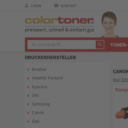
|
LOGIN
KONTAKT
preiswert, schnell & einfach gut
TONER-
DRUCKERHERSTELLER
Brother
CANON
Hewlett Packard
Nur Kit
Kyocera
Kompa
OKI
Samsung
Canon
Dell