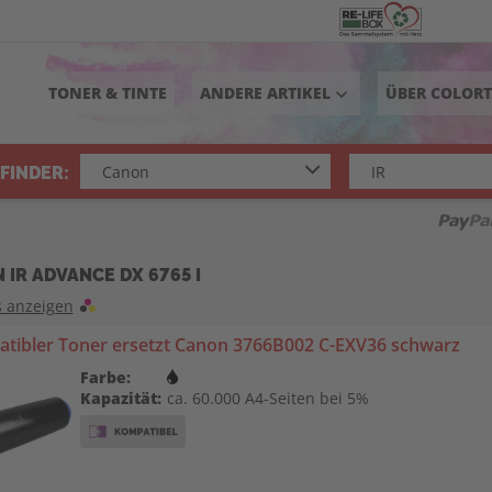
TONER & TINTE
ANDERE ARTIKEL
ÜBER COLOR
keyboard_arrow_down
FINDER:
 IR ADVANCE DX 6765 I
s anzeigen
tibler Toner ersetzt Canon 3766B002 C-EXV36 schwarz
Farbe:
Kapazität:
ca. 60.000 A4-Seiten bei 5%