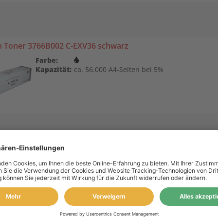
 Toner 3766B002 C-EXV36 schwarz
Farbe:
Kapazität:
ca. 56.000 A4-Seiten bei 5%