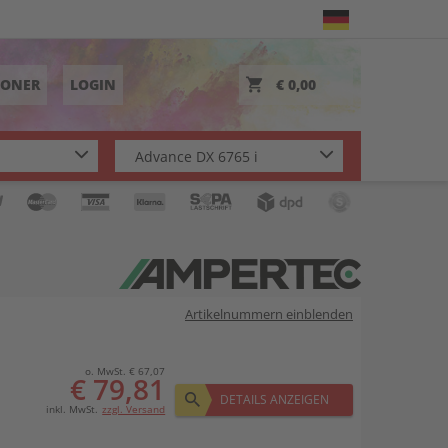
TONER
LOGIN
€ 0,00
Artikelnummern einblenden
o. MwSt. € 67,07
€ 79,81
DETAILS ANZEIGEN
inkl. MwSt.
zzgl. Versand