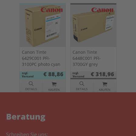
Canon Tinte
Canon Tinte
6429C001 PFI-
6448C001 PFI-
3100PC photo cyan
3700GY grey
€ 88,86
€ 318,96
zzgl.
zzgl.
Versand
Versand
DETAILS
DETAILS
KAUFEN
KAUFEN
Beratung
Schreiben Sie uns: