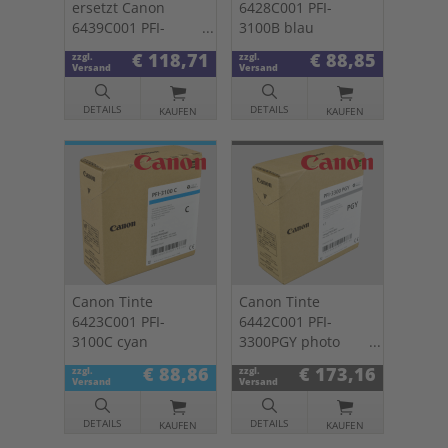
ersetzt Canon
6428C001 PFI-
6439C001 PFI-
3100B blau
3300B blau
€ 118,71
€ 88,85
zzgl.
zzgl.
Versand
Versand
DETAILS
DETAILS
KAUFEN
KAUFEN
Canon Tinte
Canon Tinte
6423C001 PFI-
6442C001 PFI-
3100C cyan
3300PGY photo
grau
€ 88,86
€ 173,16
zzgl.
zzgl.
Versand
Versand
DETAILS
DETAILS
KAUFEN
KAUFEN