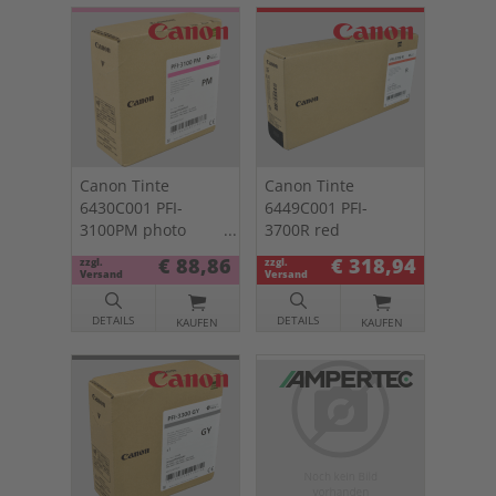
Canon Tinte
Canon Tinte
6430C001 PFI-
6449C001 PFI-
3100PM photo
3700R red
magenta
€ 88,86
€ 318,94
zzgl.
zzgl.
Versand
Versand
DETAILS
DETAILS
KAUFEN
KAUFEN