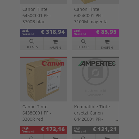
Canon Tinte
Canon Tinte
6450C001 PFI-
6424C001 PFI-
3700B blau
3100M magenta
€ 318,94
€ 85,95
zzgl.
zzgl.
Versand
Versand
DETAILS
DETAILS
KAUFEN
KAUFEN
Canon Tinte
Kompatible Tinte
6438C001 PFI-
ersetzt Canon
3300R red
6442C001 PFI-
3300PGY photo
€ 173,16
€ 121,21
zzgl.
zzgl.
grau
Versand
Versand