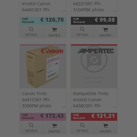
ersetzt Canon
6422C001 PFI-
6440C001 PFI-
3100PBK photo
3300PC photo cyan
black
€ 120,70
€ 99,08
zzgl.
zzgl.
Versand
Versand
DETAILS
DETAILS
KAUFEN
KAUFEN
Canon Tinte
Kompatible Tinte
6441C001 PFI-
ersetzt Canon
3300PM photo
6438C001 PFI-
magenta
3300R rot
€ 172,42
€ 121,21
zzgl.
zzgl.
Versand
Versand
DETAILS
DETAILS
KAUFEN
KAUFEN