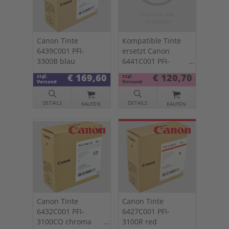
Canon Tinte
Kompatible Tinte
6439C001 PFI-
ersetzt Canon
3300B blau
6441C001 PFI-
3300PM photo
€ 169,60
€ 120,70
zzgl.
zzgl.
magenta
Versand
Versand
DETAILS
DETAILS
KAUFEN
KAUFEN
Canon Tinte
Canon Tinte
6432C001 PFI-
6427C001 PFI-
3100CO chroma
3100R red