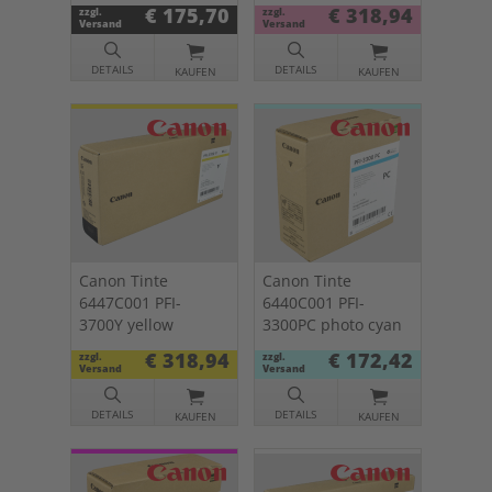
black
magenta
€ 175,70
€ 318,94
zzgl.
zzgl.
Versand
Versand
DETAILS
DETAILS
KAUFEN
KAUFEN
Canon Tinte
Canon Tinte
6447C001 PFI-
6440C001 PFI-
3700Y yellow
3300PC photo cyan
€ 318,94
€ 172,42
zzgl.
zzgl.
Versand
Versand
DETAILS
DETAILS
KAUFEN
KAUFEN