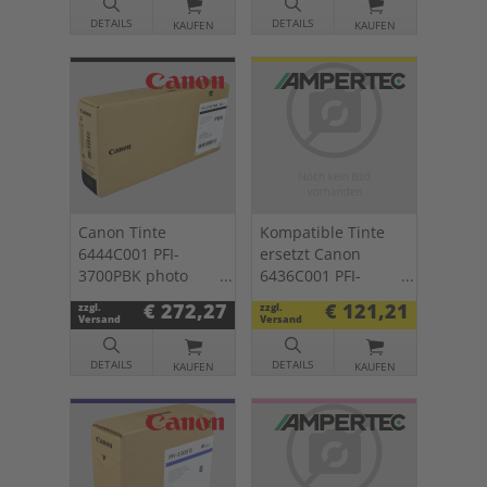
DETAILS
DETAILS
KAUFEN
KAUFEN
Canon Tinte
Kompatible Tinte
6444C001 PFI-
ersetzt Canon
3700PBK photo
6436C001 PFI-
black
3300Y yellow
€ 272,27
€ 121,21
zzgl.
zzgl.
Versand
Versand
DETAILS
DETAILS
KAUFEN
KAUFEN