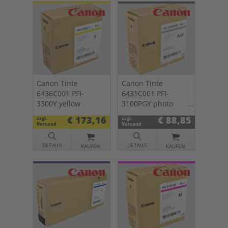
Canon Tinte
Canon Tinte
6436C001 PFI-
6431C001 PFI-
3300Y yellow
3100PGY photo
grey
€ 173,16
€ 88,85
zzgl.
zzgl.
Versand
Versand
DETAILS
DETAILS
KAUFEN
KAUFEN