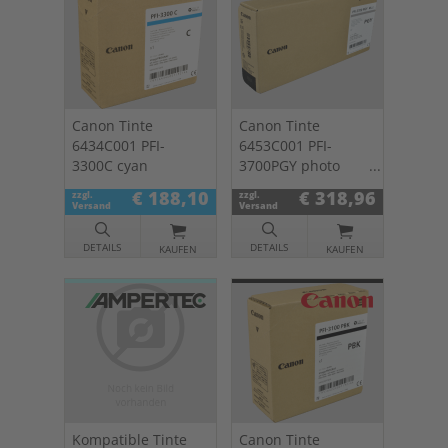
Canon Tinte
Canon Tinte
6434C001 PFI-
6453C001 PFI-
3300C cyan
3700PGY photo
grey
€ 188,10
€ 318,96
zzgl.
zzgl.
Versand
Versand
DETAILS
DETAILS
KAUFEN
KAUFEN
Kompatible Tinte
Canon Tinte