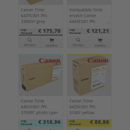
Canon Tinte
Kompatible Tinte
6437C001 PFI-
ersetzt Canon
3300GY grey
6443C001 PFI-
3300CO chroma
€ 175,70
€ 121,21
zzgl.
zzgl.
optimizer
Versand
Versand
DETAILS
DETAILS
KAUFEN
KAUFEN
Canon Tinte
Canon Tinte
6451C001 PFI-
6425C001 PFI-
3700PC photo cyan
3100Y yellow
€ 318,96
€ 88,86
zzgl.
zzgl.
Versand
Versand