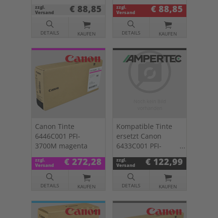
optimizer
€ 88,85
€ 88,85
zzgl.
zzgl.
Versand
Versand
DETAILS
DETAILS
KAUFEN
KAUFEN
Canon Tinte
Kompatible Tinte
6446C001 PFI-
ersetzt Canon
3700M magenta
6433C001 PFI-
3300PBK photo
€ 272,28
€ 122,99
zzgl.
zzgl.
schwarz
Versand
Versand
DETAILS
DETAILS
KAUFEN
KAUFEN