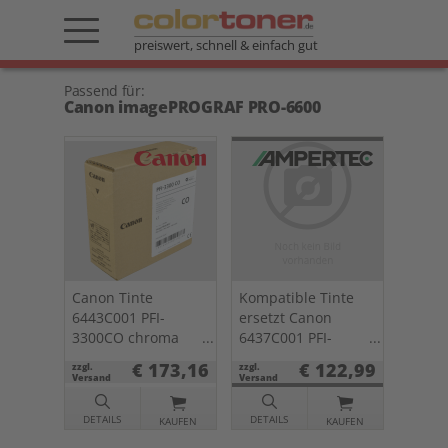
preiswert, schnell & einfach gut
Passend für:
Canon imagePROGRAF PRO-6600
Canon Tinte
Kompatible Tinte
6443C001 PFI-
ersetzt Canon
3300CO chroma
6437C001 PFI-
optimizer
3300GY grau
€ 173,16
€ 122,99
zzgl.
zzgl.
Versand
Versand
DETAILS
DETAILS
KAUFEN
KAUFEN