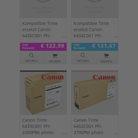
Kompatible Tinte
Kompatible Tinte
ersetzt Canon
ersetzt Canon
6435C001 PFI-
6434C001 PFI-
3300M magenta
3300C cyan
€ 122,99
€ 131,67
zzgl.
zzgl.
Versand
Versand
DETAILS
DETAILS
KAUFEN
KAUFEN
Canon Tinte
Canon Tinte
6433C001 PFI-
6452C001 PFI-
3300PBK photo
3700PM photo