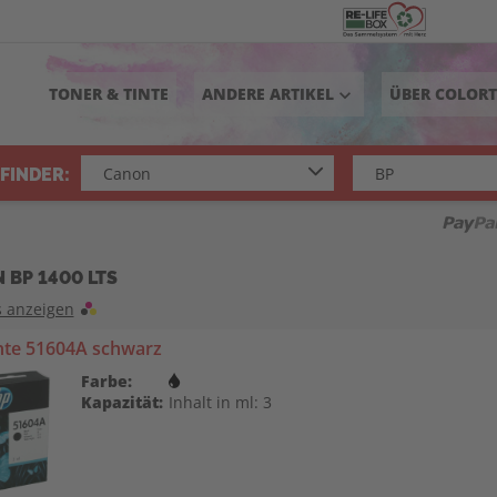
TONER & TINTE
ANDERE ARTIKEL
ÜBER COLOR
keyboard_arrow_down
FINDER:
 BP 1400 LTS
s anzeigen
nte 51604A schwarz
Farbe:
Kapazität:
Inhalt in ml: 3