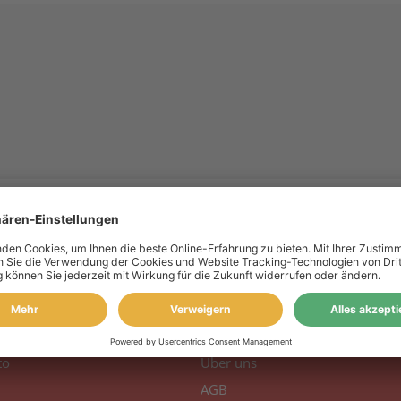
 Konto
Information
to
Über uns
AGB