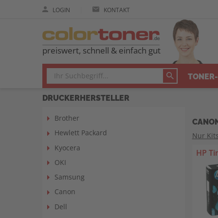
|
LOGIN
KONTAKT
preiswert, schnell & einfach gut
TONER-
DRUCKERHERSTELLER
Brother
CANON
Hewlett Packard
Nur Kit
Kyocera
HP Ti
OKI
Samsung
Canon
Dell