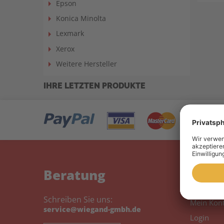
Epson
Konica Minolta
Lexmark
Xerox
Weitere Hersteller
IHRE LETZTEN PRODUKTE
Beratung
Mein
Schreiben Sie uns:
Mein Kon
service@wiegand-gmbh.de
Login