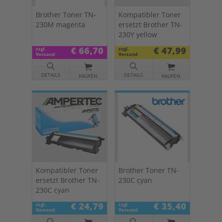
Brother Toner TN-
Kompatibler Toner
230M magenta
ersetzt Brother TN-
230Y yellow
€ 66,70
€ 47,99
zzgl.
zzgl.
Versand
Versand
DETAILS
DETAILS
KAUFEN
KAUFEN
Kompatibler Toner
Brother Toner TN-
ersetzt Brother TN-
230C cyan
230C cyan
€ 24,79
€ 35,40
zzgl.
zzgl.
Versand
Versand