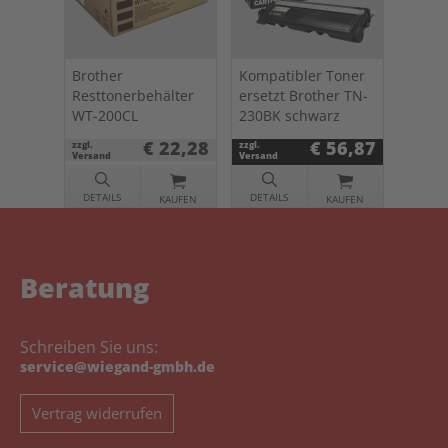
Brother
Kompatibler Toner
Resttonerbehälter
ersetzt Brother TN-
WT-200CL
230BK schwarz
€ 22,28
€ 56,87
zzgl.
zzgl.
Versand
Versand
DETAILS
DETAILS
KAUFEN
KAUFEN
Beratung
Schreiben Sie uns:
service@wiegand-gmbh.de
Vertrag widerrufen