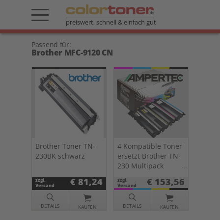
preiswert, schnell & einfach gut
Passend für:
Brother MFC-9120 CN
Brother Toner TN-
4 Kompatible Toner
230BK schwarz
ersetzt Brother TN-
230 Multipack
KCMY
€ 81,24
€ 153,56
zzgl.
zzgl.
Versand
Versand
DETAILS
DETAILS
KAUFEN
KAUFEN